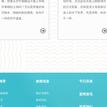
够。想要从空中俯瞰这片被上帝格
动环境。无论是在水面上静静漂浮
外眷顾的土地吗？无论是刺激的高
的立式桨板，亦或是潜入海底探访
空跳伞，绚丽的航拍视角，给你不
迷人的水下世界。毛里求斯，给你
一样的空中盛宴。
不一样。
推荐
旅游信息
节日庆典
线路推荐
签证与海关
新闻资讯
蜜月
如何到达
联系我们
玩乐
游客须知