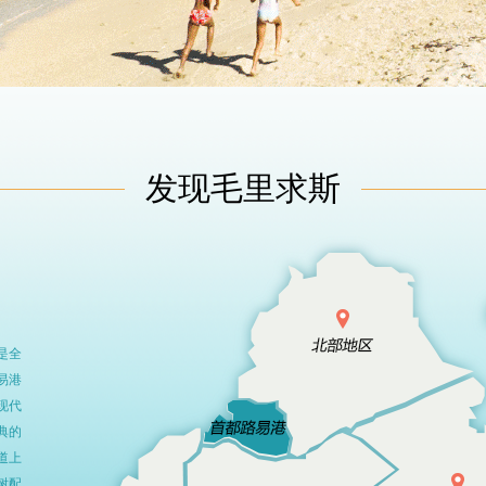
发现毛里求斯
也是全
易港
现代
典的
道上
树配